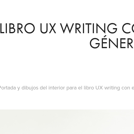
LIBRO UX WRITING C
GÉNE
Portada y dibujos del interior para el libro UX writing con