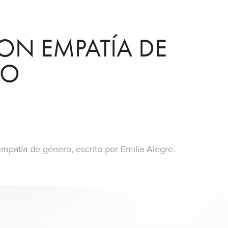
ON EMPATÍA DE 
RO
 empatía de género, escrito por
Emilia Alegre
.