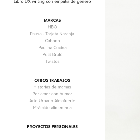
Libro UX writing con empatía de género
MARCAS
HBO
Pausa - Tarjeta Naranja.
Cabono
Paulina Cocina
Petit Brulé
Twistos
OTROS TRABAJOS
Historias de mamas
Por amor con humor
Arte Urbano Almafuerte
Pirámide alimentaria
PROYECTOS PERSONALES